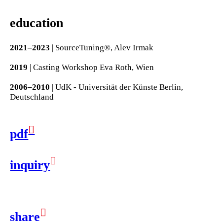
education
2021–2023
| SourceTuning®, Alev Irmak
2019
| Casting Workshop Eva Roth, Wien
2006–2010
| UdK - Universität der Künste Berlin,
Deutschland
︎
pdf
︎
inquiry
︎
share