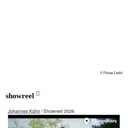
© Florian Liedel
︎
showreel