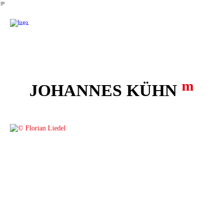
︎
m
JOHANNES KÜHN